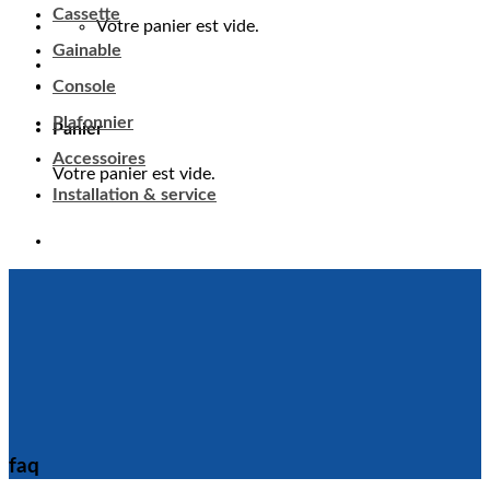
Cassette
Votre panier est vide.
Gainable
Console
Plafonnier
Panier
Accessoires
Votre panier est vide.
Installation & service
faq