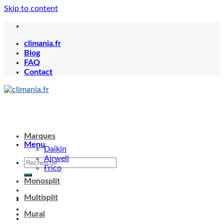
Skip to content
climania.fr
Blog
FAQ
Contact
Marques
Menu
Daikin
Airwell
Frico
Monosplit
Multisplit
Mural