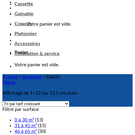
Cassette
Gainable
Console
Votre panier est vide.
Plafonnier
Accessoires
Panier
Installation & service
Votre panier est vide.
Accueil
/
Boutique
/
Daikin
Filtrer
Affichage de 1–12 sur 113 resultats
Filtré par surface
0 à 30 m²
(13)
31 à 45 m²
(15)
46 à 65 m²
(30)