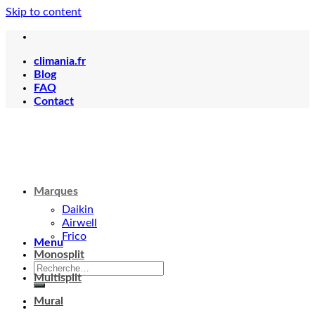
Skip to content
climania.fr
Blog
FAQ
Contact
Marques
Daikin
Airwell
Frico
Menu
Monosplit
Multisplit
Mural