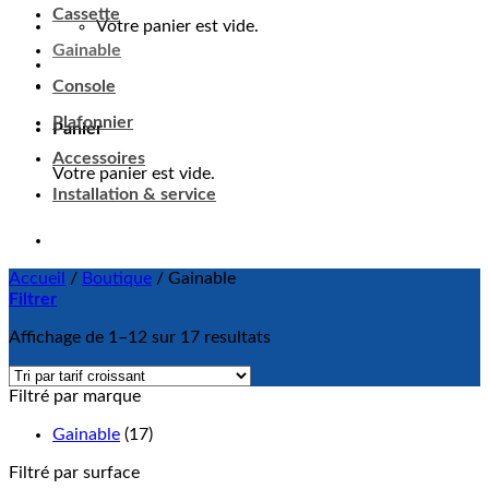
Cassette
Votre panier est vide.
Gainable
Console
Plafonnier
Panier
Accessoires
Votre panier est vide.
Installation & service
Accueil
/
Boutique
/
Gainable
Filtrer
Affichage de 1–12 sur 17 resultats
Filtré par marque
Gainable
(17)
Filtré par surface