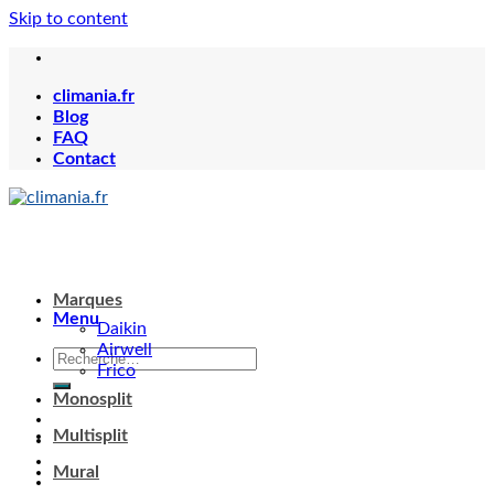
Skip to content
climania.fr
Blog
FAQ
Contact
Marques
Menu
Daikin
Airwell
Frico
Monosplit
Multisplit
Mural