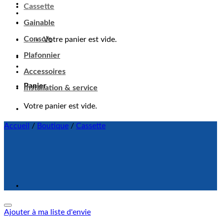
Cassette
Gainable
Console
Votre panier est vide.
Plafonnier
Accessoires
Panier
Installation & service
Votre panier est vide.
Accueil
/
Boutique
/
Cassette
Ajouter à ma liste d'envie