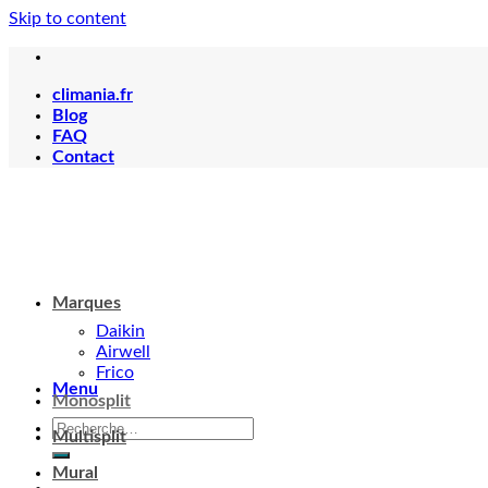
Skip to content
climania.fr
Blog
FAQ
Contact
Menu
Marques
Daikin
Airwell
Frico
Monosplit
Votre panier est vide.
Multisplit
Mural