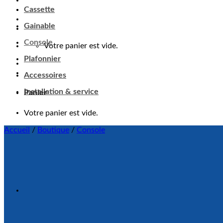
Cassette
Panier
Gainable
Votre panier est vide.
Console
Plafonnier
Accessoires
Installation & service
Accueil
/
Boutique
/
Console
Ajouter à ma liste d'envie