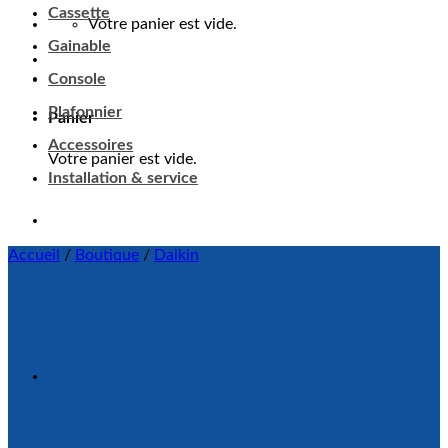
Cassette
Votre panier est vide.
Gainable
Console
Plafonnier
Panier
Accessoires
Votre panier est vide.
Installation & service
Accueil
/
Boutique
/
Daikin
Ajouter à ma liste d'envie