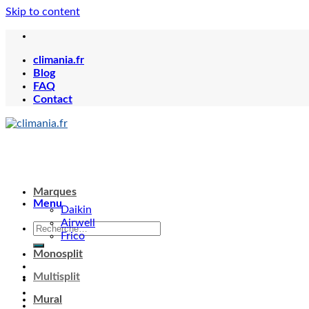
Skip to content
climania.fr
Blog
FAQ
Contact
Marques
Menu
Daikin
Airwell
Frico
Monosplit
Multisplit
Mural