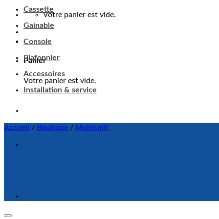
Cassette
Votre panier est vide.
Gainable
Console
Plafonnier
Panier
Accessoires
Votre panier est vide.
Installation & service
Accueil
/
Boutique
/
Multisplit
Ajouter à ma liste d'envie