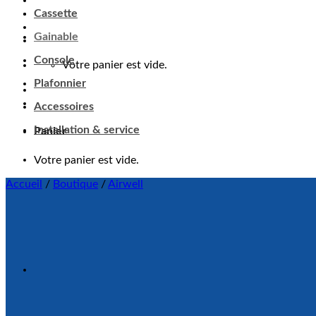
Cassette
Gainable
Console
Votre panier est vide.
Plafonnier
Accessoires
Panier
Installation & service
Votre panier est vide.
Accueil
/
Boutique
/
Airwell