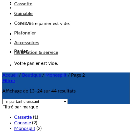
Cassette
Gainable
Console
Votre panier est vide.
Plafonnier
Accessoires
Panier
Installation & service
Votre panier est vide.
Accueil
/
Boutique
/
Monosplit
/
Page 2
Filtrer
Affichage de 13–24 sur 44 resultats
Filtré par marque
Cassette
(1)
Console
(2)
Monosplit
(2)