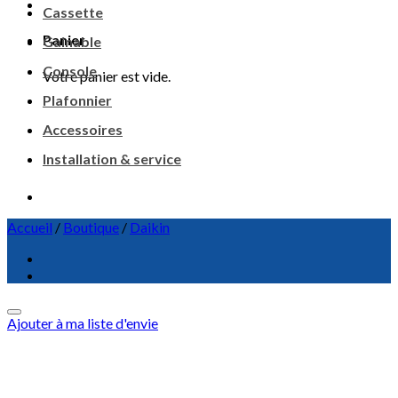
Cassette
Panier
Gainable
Console
Votre panier est vide.
Plafonnier
Accessoires
Installation & service
Accueil
/
Boutique
/
Daikin
Ajouter à ma liste d'envie