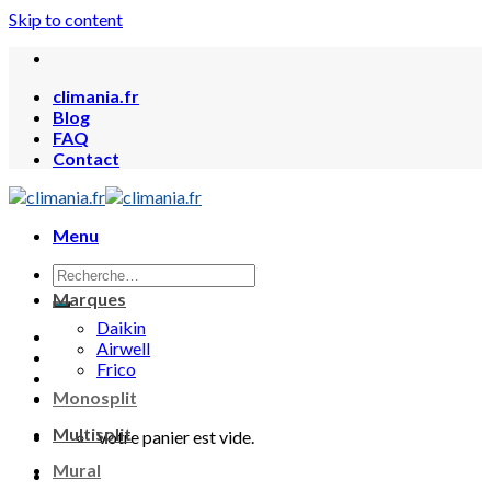
Skip to content
climania.fr
Blog
FAQ
Contact
Menu
Marques
Daikin
Airwell
Frico
Monosplit
Multisplit
Votre panier est vide.
Mural