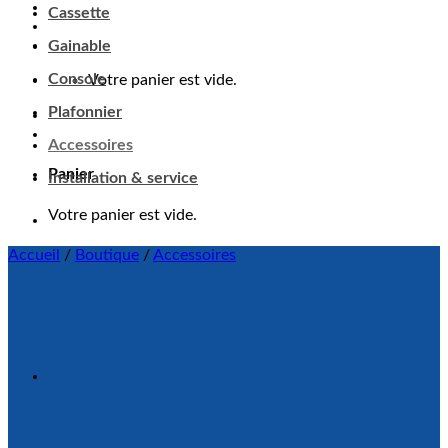
Cassette
Gainable
Console
Votre panier est vide.
Plafonnier
Accessoires
Panier
Installation & service
Votre panier est vide.
Accueil
/
Boutique
/
Accessoires