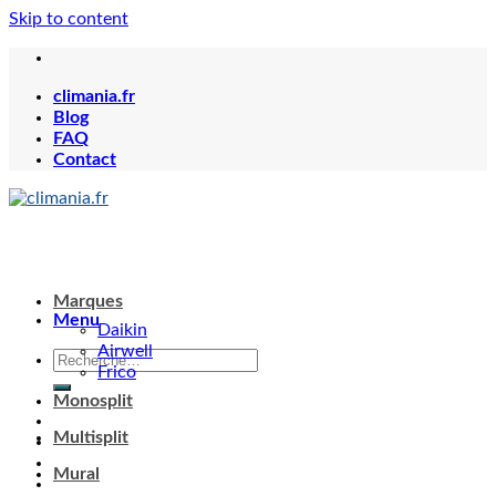
Skip to content
climania.fr
Blog
FAQ
Contact
Marques
Menu
Daikin
Airwell
Frico
Monosplit
Multisplit
Mural