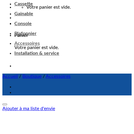
Cassette
Votre panier est vide.
Gainable
Console
Plafonnier
Panier
Accessoires
Votre panier est vide.
Installation & service
Accueil
/
Boutique
/
Accessoires
Ajouter à ma liste d'envie