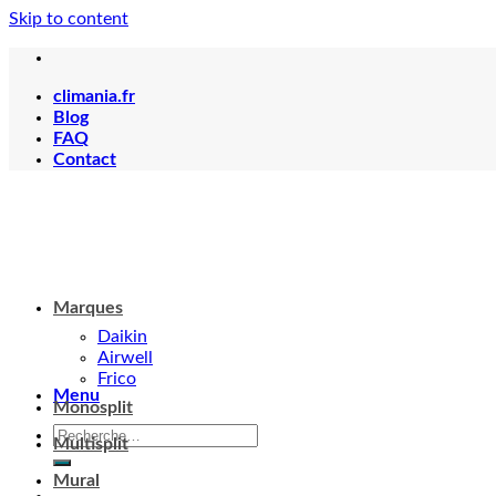
Skip to content
climania.fr
Blog
FAQ
Contact
Menu
Marques
Daikin
Airwell
Frico
Monosplit
Votre panier est vide.
Multisplit
Mural