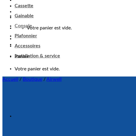
Cassette
Panier
Gainable
Votre panier est vide.
Console
Plafonnier
Accessoires
Installation & service
Accueil
/
Boutique
/
Airwell
Ajouter à ma liste d'envie