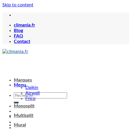
Skip to content
climania.fr
Blog
FAQ
Contact
Menu
Marques
Daikin
Airwell
Frico
Monosplit
Votre panier est vide.
Multisplit
Mural