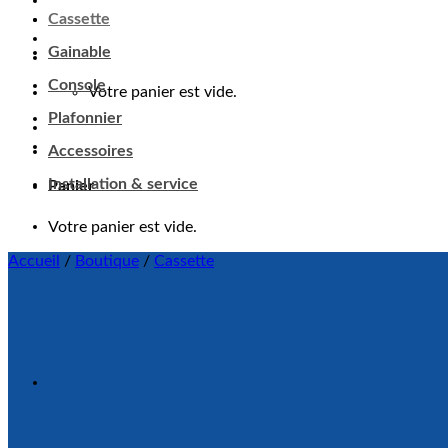
Cassette
Panier
Gainable
Votre panier est vide.
Console
Plafonnier
Accessoires
Installation & service
Accueil
/
Boutique
/
Cassette
Ajouter à ma liste d'envie