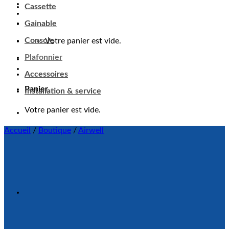
Cassette
Gainable
Console
Votre panier est vide.
Plafonnier
Accessoires
Panier
Installation & service
Votre panier est vide.
Accueil
/
Boutique
/
Airwell