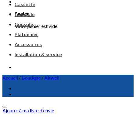
Cassette
Panier
Gainable
Console
Votre panier est vide.
Plafonnier
Accessoires
Installation & service
Accueil
/
Boutique
/
Airwell
Ajouter à ma liste d'envie