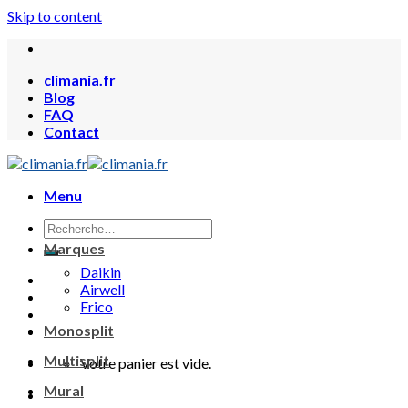
Skip to content
climania.fr
Blog
FAQ
Contact
Menu
Marques
Daikin
Airwell
Frico
Monosplit
Multisplit
Votre panier est vide.
Mural