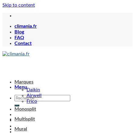
Skip to content
climania.fr
Blog
FAQ
Contact
Marques
Menu
Daikin
Airwell
Frico
Monosplit
Multisplit
Mural