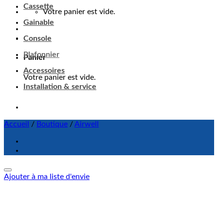
Cassette
Votre panier est vide.
Gainable
Console
Plafonnier
Panier
Accessoires
Votre panier est vide.
Installation & service
Accueil
/
Boutique
/
Airwell
Ajouter à ma liste d'envie