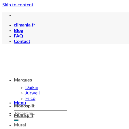
Skip to content
climania.fr
Blog
FAQ
Contact
Menu
Marques
Daikin
Airwell
Frico
Monosplit
Votre panier est vide.
Multisplit
Mural