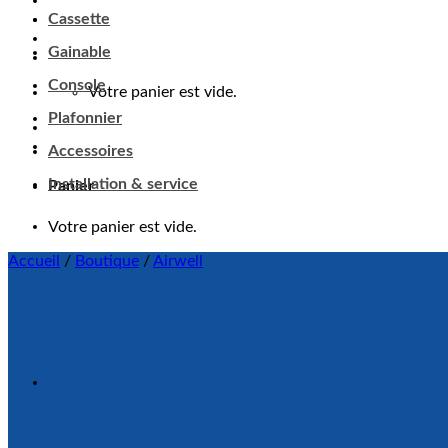
Cassette
Panier
Gainable
Votre panier est vide.
Console
Plafonnier
Accessoires
Installation & service
Accueil
/
Boutique
/
Airwell