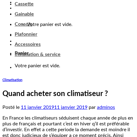
Cassette
Gainable
Console
Votre panier est vide.
Plafonnier
Accessoires
Panier
Installation & service
Votre panier est vide.
Climatisation
Quand acheter son climatiseur ?
Posté le
11 janvier 2019
11 janvier 2019
par
adminos
En France les climatiseurs séduisent chaque année de plus en
plus de français et pourtant c’est en hiver q’il est préférable
d’investir. En effet a cette periode la demande est moindre il
est donc judicieux de s’équiper a ce moment précis. Ainsi