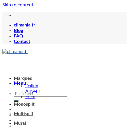
Skip to content
climania.fr
Blog
FAQ
Contact
Menu
Marques
Daikin
Airwell
Frico
Monosplit
Multisplit
Votre panier est vide.
Mural