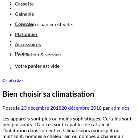
Cassette
Gainable
Console
Votre panier est vide.
Plafonnier
Accessoires
Panier
Installation & service
Votre panier est vide.
Climatisation
Bien choisir sa climatisation
Posté le
20 décembre 2018
20 décembre 2018
par
adminos
Les appareils sont plus ou moins sophistiqués. Certains sont
peu puissants. D’autres sont capables de rafraîchir
l’habitation dans son entier. Climatiseurs monosplit ou
multisplit, pompes à chaleur air, ou pompes à chaleur air