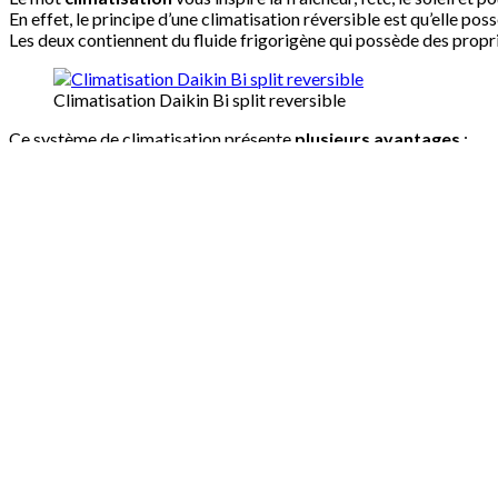
En effet, le principe d’une climatisation réversible est qu’elle 
Les deux contiennent du fluide frigorigène qui possède des propr
Climatisation Daikin Bi split reversible
Ce système de climatisation présente
plusieurs avantages
:
– Cela vous permet d’effectuer qu’une seule installation, ce qui dim
– La
climatisation réversible
permet une économie d’énergie car l
Une climatisation écologique, pourquoi se priver ?
Climatisation : N’ouvrez pas vos fenêtres pour une température 
Climania le spécialiste de la climatisation vous conseillent
Climania
La société
A.F.C.
est spécialisée dans la vente de matériel et acce
Chargement du calendrier...
Powered by
Booking Calendar
Nom*:
Prénom*: