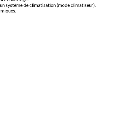
 un système de climatisation (mode climatiseur).
rmiques.
parle ici des atouts du 2 en 1.
eu d’électricité pour recueillir beaucoup d’énergie gratuite.