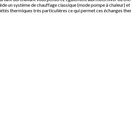
possède un système de chauffage classique (mode pompe à chaleur) et
iétés thermiques très particulières ce qui permet ces échanges the
inue les différents frais d’installation, d’achat, de maintenance. On 
a chaleur est contenue dans l’air extérieur. Elle utilise donc très p
optimale
ssoires de climatisation par internet.