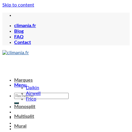
Skip to content
climania.fr
Blog
FAQ
Contact
Menu
Marques
Daikin
Airwell
Frico
Monosplit
Multisplit
Votre panier est vide.
Mural